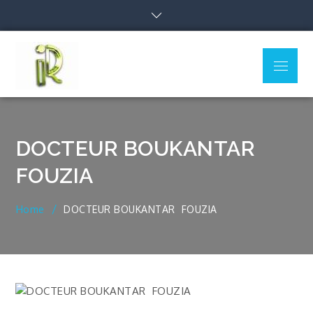
Skip
to
content
Menu
Clinique Ibnrochd
DOCTEUR BOUKANTAR
FOUZIA
Home
DOCTEUR BOUKANTAR FOUZIA